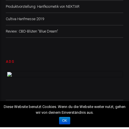
Produktvorstellung: Hanfkosmetik von NEKTAR
Cultiva Hanfmesse 2019
Review: CBD-Blüten “Blue Dream”
ADS
Diese Website benutzt Cookies. Wenn du die Website weiter nutzt, gehen
CBD GUIDE AUSTRIA, 2019 © All Rights Reserved
wir von deinem Einverständnis aus.
Partner
About us
Contact
OK