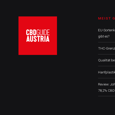
MEIST 
EU-Sortenk
gibt es?
THC-Grenzw
Qualität b
Hanfplasti
Review: J
78,2% CBD