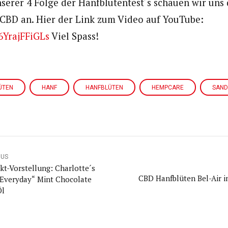
serer 4 Folge der Hanfblütentest´s schauen wir un
CBD an. Hier der Link zum Video auf YouTube:
/6YrajFFiGLs
Viel Spass!
ÜTEN
HANF
HANFBLÜTEN
HEMPCARE
SAN
OUS
kt-Vorstellung: Charlotte´s
CBD Hanfblüten Bel-Air i
Everyday“ Mint Chocolate
Öl