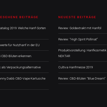
GESEHENE BEITRÄGE
NEUESTE BEITRÄGE
atalog 2019. Welche Hanf-Sorten
Review: Goldextrakt mit Hanföl
Review: “High Spirit Pollinat”
erte für Nutzhanf in der EU
Produktvorstellung: Hanfkosmetik
ei CBD-Blüten erkennen.
NEKTAR
k als Verpackungsalternative
Cultiva Hanfmesse 2019
ohnny Dabb CBD-Vape Kartusche
Review: CBD-Blüten “Blue Dream”