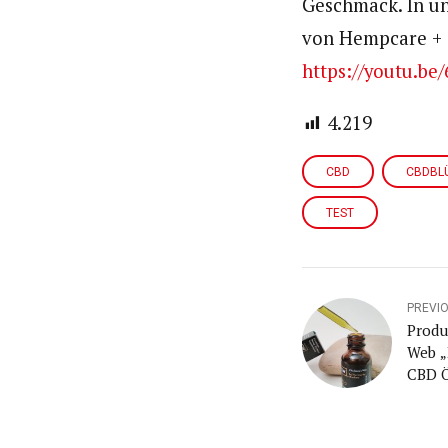
Geschmack. In un
von Hempcare + 
https://youtu.be
4.219
CBD
CBDBL
TEST
PREVI
Produ
Web „
CBD 