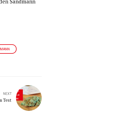
s den Sandmann
DMANN
NEXT
m Test