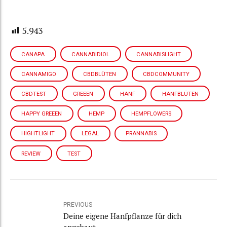
5.943
CANAPA
CANNABIDIOL
CANNABISLIGHT
CANNAMIGO
CBDBLÜTEN
CBDCOMMUNITY
CBDTEST
GREEEN
HANF
HANFBLÜTEN
HAPPY GREEEN
HEMP
HEMPFLOWERS
HIGHTLIGHT
LEGAL
PRANNABIS
REVIEW
TEST
PREVIOUS
Deine eigene Hanfpflanze für dich