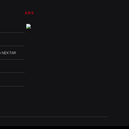
ADS
on NEKTAR
Partner
About us
Contact