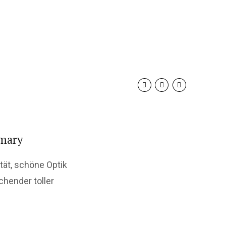
mary
tät, schöne Optik
chender toller