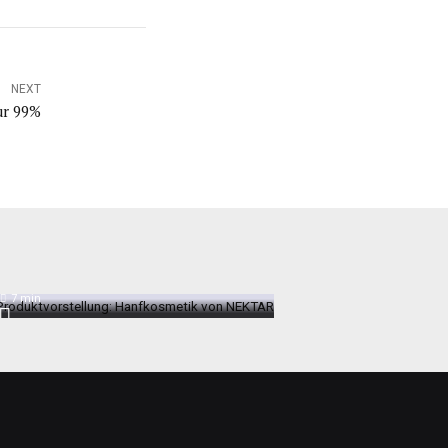
NEXT
ur 99%
Produktvorstellung:
Hanfkosmetik von NEKTAR
7
min