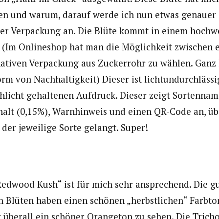
en und warum, darauf werde ich nun etwas genauer 
der Verpackung an. Die Blüte kommt in einem hochw
. (Im Onlineshop hat man die Möglichkeit zwischen 
nativen Verpackung aus Zuckerrohr zu wählen. Ganz
orm von Nachhaltigkeit) Dieser ist lichtundurchlässi
hlicht gehaltenen Aufdruck. Dieser zeigt Sortenna
halt (0,15%), Warnhinweis und einen QR-Code an, ü
 der jeweilige Sorte gelangt. Super!
Redwood Kush“ ist für mich sehr ansprechend. Die g
n Blüten haben einen schönen „herbstlichen“ Farbt
t überall ein schöner Orangeton zu sehen. Die Tric