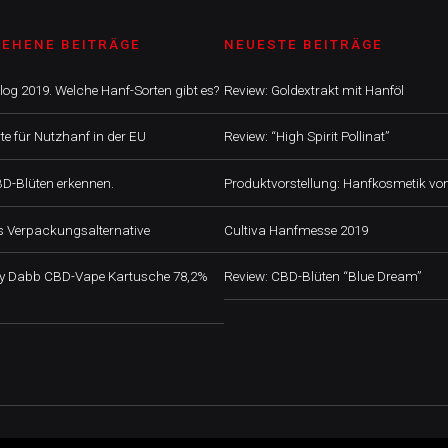
SEHENE BEITRÄGE
NEUESTE BEITRÄGE
og 2019. Welche Hanf-Sorten gibt es?
Review: Goldextrakt mit Hanföl
e für Nutzhanf in der EU
Review: “High Spirit Pollinat”
BD-Blüten erkennen.
Produktvorstellung: Hanfkosmetik v
ls Verpackungsalternative
Cultiva Hanfmesse 2019
ny Dabb CBD-Vape Kartusche 78,2%
Review: CBD-Blüten “Blue Dream”