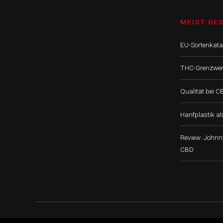
MEIST GE
EU-Sortenkatal
THC-Grenzwert
Qualität bei C
Hanfplastik a
Review: John
CBD
CBD GUIDE AUSTRIA, 2019 © All Rights Reserved