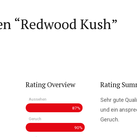
en “Redwood Kush”
Rating Overview
Rating Sum
Aussehen
Sehr gute Quali
87%
und ein anspre
Geruch
Geruch.
90%