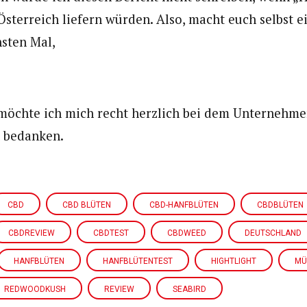
Österreich liefern würden. Also, macht euch selbst ei
sten Mal,
 möchte ich mich recht herzlich bei dem Unternehm
n bedanken.
CBD
CBD BLÜTEN
CBD-HANFBLÜTEN
CBDBLÜTEN
CBDREVIEW
CBDTEST
CBDWEED
DEUTSCHLAND
HANFBLÜTEN
HANFBLÜTENTEST
HIGHTLIGHT
MÜ
REDWOODKUSH
REVIEW
SEABIRD