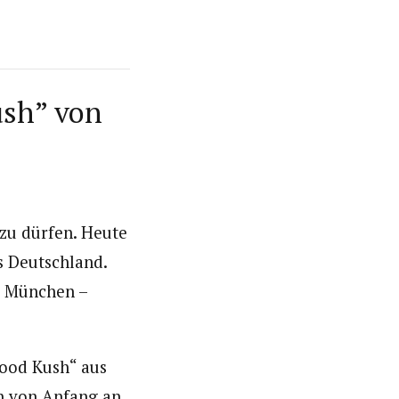
sh” von
zu dürfen. Heute
s Deutschland.
m München –
wood Kush“ aus
h von Anfang an