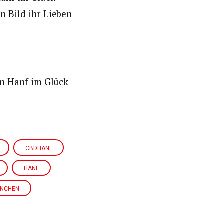
n Bild ihr Lieben
en Hanf im Glück
CBDHANF
HANF
NCHEN