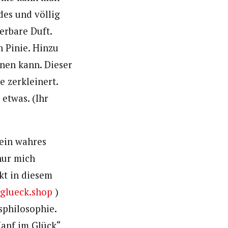
des und völlig
erbare Duft.
n Pinie. Hinzu
nen kann. Dieser
e zerkleinert.
etwas. (Ihr
 ein wahres
 nur mich
kt in diesem
glueck.shop
)
sphilosophie.
Hanf im Glück“