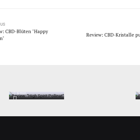
OUS
w: CBD-Blüten "Happy
Review: CBD-Kristalle p
n"
Review: “High
Spirit Pollinat”
6
min