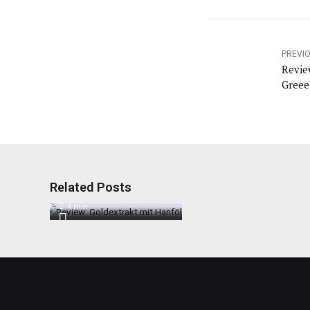
PREVI
Revie
Greee
Review:
Goldextrakt mit
Hanföl
Related Posts
4
min