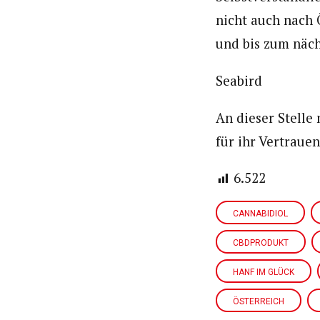
nicht auch nach 
und bis zum näch
Seabird
An dieser Stelle
für ihr Vertraue
6.522
CANNABIDIOL
CBDPRODUKT
HANF IM GLÜCK
ÖSTERREICH