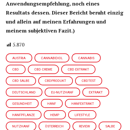
Anwendungsempfehlung, noch eines
Resultats dessen. Dieser Bericht beruht einzig
und allein auf meinen Erfahrungen und
meinem subjektiven Fazit.)
5.870
AUSTRIA
CANNABIDIOL
CANNABIS
CBD
CBD CREME
CBD EXTRAKT
CBD SALBE
CBDPRODUKT
CBDTEST
DEUTSCHLAND
EU-NUTZHANF
EXTRAKT
GESUNDHEIT
HANF
HANFEXTRAKT
HANFPFLANZE
HEMP
LIFESTYLE
NUTZHANF
ÖSTERREICH
REVIEW
SALBE